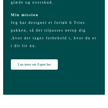
Online Hypnose
glæde og overskud.
Behandlinger
Min mission
Jeg har designet et forløb 6 Trins
Ungeforløb
pakken, så det tilpasses netop dig
,hvor der tages forbehold i, hvor du er
Forløb
i dit liv nu.
Foredrag
Læs mere om Espen her
Erhverv
Priser
Kontakt