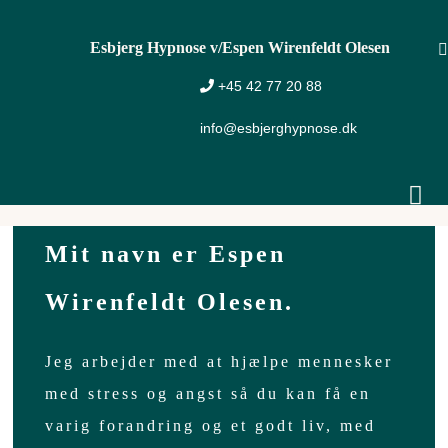
Skip
Esbjerg Hypnose v/Espen Wirenfeldt Olesen
to
+45 42 77 20 88
content
info@esbjerghypnose.dk
Tog
Nav
Mit navn er Espen
Home
Wirenfeldt Olesen.
Om Esbjerg Hypnose
Jeg arbejder med at hjælpe mennesker
Om Hypnose
med stress og angst så du kan få en
varig forandring og et godt liv, med